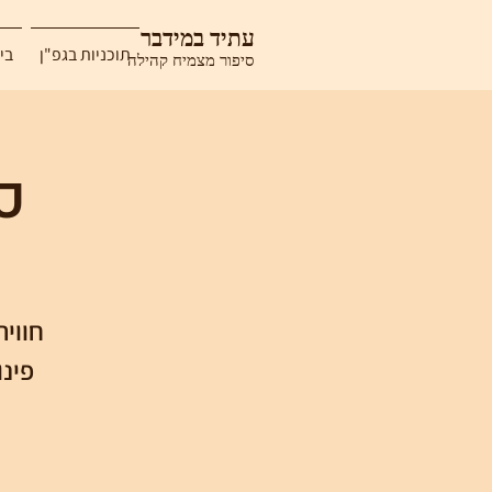
עתיד במידבר
תוכניות בגפ"ן
בי
סיפור מצמיח קהילה
ס
חוויה
פינ