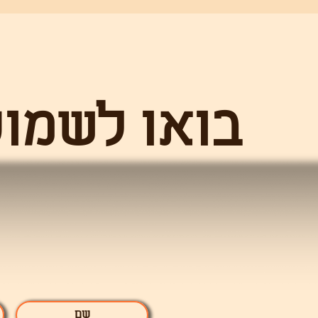
בואו לש