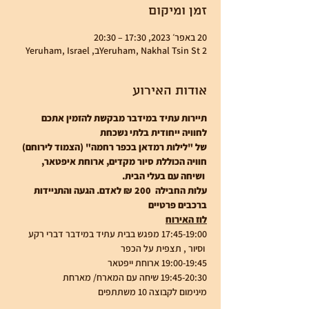
זמן ומיקום
20 באפר׳ 2023, 17:30 – 20:30
Yeruham, Nakhal Tsin St 2ב, Yeruham, Israel
אודות האירוע
תיירות עתיד במידבר מבקשת להזמין אתכם 
לחוויה ייחודית בלתי נשכחת
של "לילות רמדאן בכפר רחמה" (הצמוד לירוחם)
חוויה הכוללת סיור מקדים, ארוחת איפטאר, 
 ושיחה עם בעלי הבית.
עלות החבילה  200 ₪ לאדם. הגעה והתניידות 
ברכבים פרטיים
לוז האירוח
17:45-19:00 מפגש בבית עתיד במידבר דברי רקע 
 וסיור , תצפית על הכפר
19:00-19:45 ארוחת ייפטאר
19:45-20:30 שיחה עם המארח/ מארחת
מינימום לקבוצה 10 משתתפים