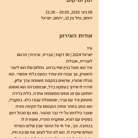
זמן ומיקום
08 בינו׳ 2025, 20:00 – 21:30
ירוחם, נחל צין 2ב, ירוחם, ישראל
אודות האירוע
עיד
ישראל 2024 | 90 דקות | עברית, ערבית | תרגום 
לעברית, אנגלית
עיד הוא פועל בניין שחי ברהט. החלום שלו הוא ליצור 
תיאטרון, אך עבורו זהו עתיד כמעט בלתי אפשרי. הוא 
מגלה שהוריו, שרואים בהקמת משפחה ערך עליון, 
סידרו לו שידוך בעסקת בדל, שבמסגרתה הוא ואחותו 
יתחתנו עם זוג אחים ממשפחה אחרת. בלית ברירה 
מתחתן עיד עם עביר, שמסמלת עבורו כלא. במקביל, 
הוא כותב בסתר מחזה המבוסס על תקיפה מינית 
שעבר בילדותו על ידי גבר מהעיר. הוא גם מנהל רומן 
בסקייפ עם דוניא, שחקנית מפריז, שעוזרת לו 
בכתיבה. וכך, עיד חי על התפר שבין עולמו הפנימי 
והחיים שייעדו לו. הוא לא יכול לעזוב את סביבת חייו, 