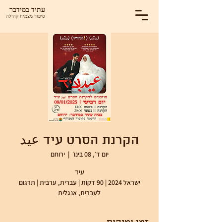
עתיד במידבר
סיפור מצמיח קהילה
הקרנת הסרט עיד عيد
יום ד׳, 08 בינו׳
  |  
ירוחם
ישראל 2024 | 90 דקות | עברית, ערבית | תרגום
לעברית, אנגלית