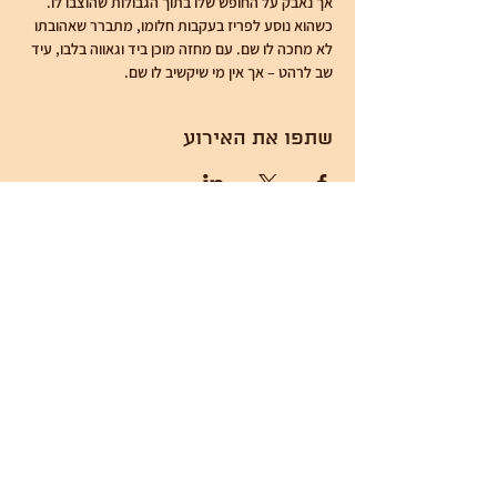
אך נאבק על החופש שלו בתוך הגבולות שהוצבו לו. 
כשהוא נוסע לפריז בעקבות חלומו, מתברר שאהובתו 
לא מחכה לו שם. עם מחזה מוכן ביד וגאווה בלבו, עיד 
שב לרהט – אך אין מי שיקשיב לו שם.
שתפו את האירוע
כל הזכויות שמורות לעמותת עתיד במידבר
Wixart
Proudly created by