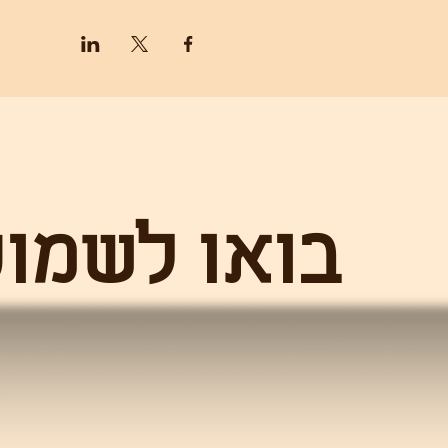
בואו לש